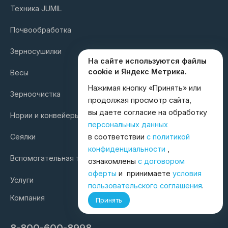
Техника JUMIL
Почвообработка
Зерносушилки
На сайте используются файлы
cookie и Яндекс Метрика.
Весы
Нажимая кнопку «Принять» или
Зерноочистка
продолжая просмотр сайта,
вы даете согласие на обработку
Нории и конвейеры
персональных данных
в соответствии
с политикой
Сеялки
конфиденциальности
,
Вспомогательная техника
ознакомлены
с договором
оферты
и принимаете
условия
Услуги
пользовательского соглашения
.
Компания
Принять